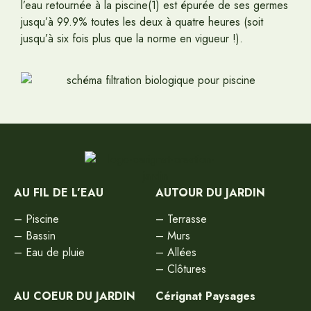
l’eau retournée à la piscine(1) est épurée de ses germes
jusqu’à 99.9% toutes les deux à quatre heures (soit
jusqu’à six fois plus que la norme en vigueur !).
AU FIL DE L’EAU
AUTOUR DU JARDIN
–
Piscine
–
Terrasse
–
Bassin
–
Murs
–
Eau de pluie
–
Allées
–
Clôtures
AU COEUR DU JARDIN
Cérignat Paysages