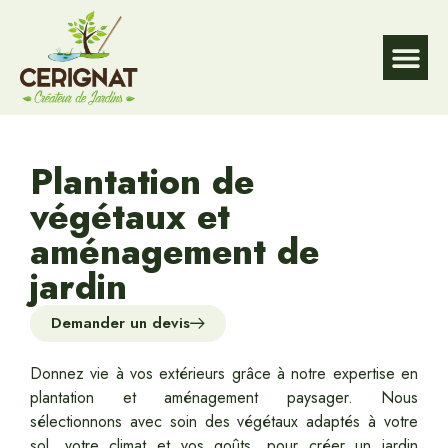
DE L’EAU
DU JARD
DU JARD
Service à la p
Plantation de
végétaux et
aménagement de
jardin
Demander un devis
Donnez vie à vos extérieurs grâce à notre expertise en
plantation et aménagement paysager. Nous
sélectionnons avec soin des végétaux adaptés à votre
sol, votre climat et vos goûts, pour créer un jardin