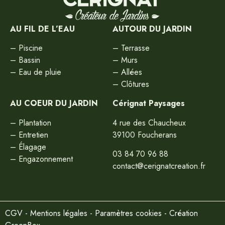
AU FIL DE L’EAU
AUTOUR DU JARDIN
–
Piscine
–
Terrasse
–
Bassin
–
Murs
–
Eau de pluie
–
Allées
–
Clôtures
AU COEUR DU JARDIN
Cérignat Paysages
–
Plantation
4 rue des Chaucheux
–
Entretien
39100 Foucherans
–
Élagage
03 84 70 96 88
–
Engazonnement
contact@cerignatcreation.fr
CGV
-
Mentions légales
-
Paramètres cookies
-
Création