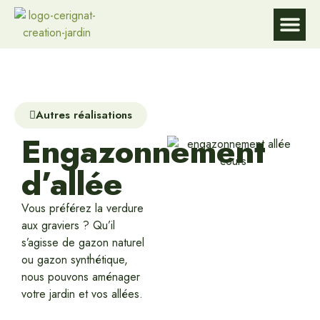
DE L’EAU
DU JARD
DU JARD
Service à la p
Autres réalisations
Engazonnement
d’allée
Vous préférez la verdure
aux graviers ? Qu’il
s’agisse de gazon naturel
ou gazon synthétique,
nous pouvons aménager
votre jardin et vos allées.