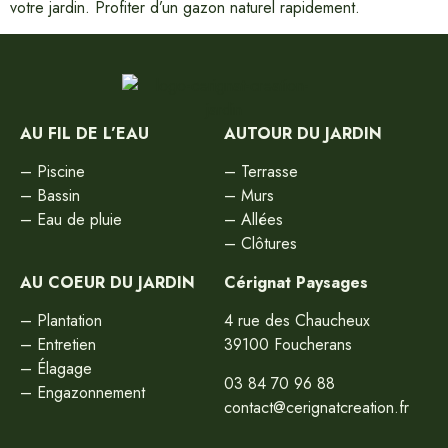
votre jardin. Profiter d’un gazon naturel rapidement.
AU FIL DE L’EAU
AUTOUR DU JARDIN
–
Piscine
–
Terrasse
–
Bassin
–
Murs
–
Eau de pluie
–
Allées
–
Clôtures
AU COEUR DU JARDIN
Cérignat Paysages
–
Plantation
4 rue des Chaucheux
–
Entretien
39100 Foucherans
–
Élagage
03 84 70 96 88
–
Engazonnement
contact@cerignatcreation.fr